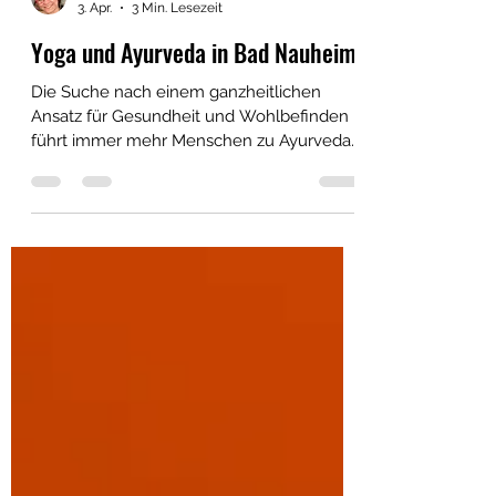
Bianca Schmalz
3. Apr.
3 Min. Lesezeit
Yoga und Ayurveda in Bad Nauheim
Die Suche nach einem ganzheitlichen
Ansatz für Gesundheit und Wohlbefinden
führt immer mehr Menschen zu Ayurveda
und Yoga. Diese alten indischen
Wissenschaften bieten Wege, Körper, Geist
und Seele in Einklang zu bringen. Im
Folgenden erfahren Sie, wie man Ayurveda
und Yoga miteinander verbindet und
welche Vorteile sich daraus ergeben. Ein
ganzheitlicher Ansatz für Ihr Wohlbefinden
Ayurveda, die „Wissenschaft vom Leben“,
betrachtet den Menschen als Einheit von
Körper, Geist un