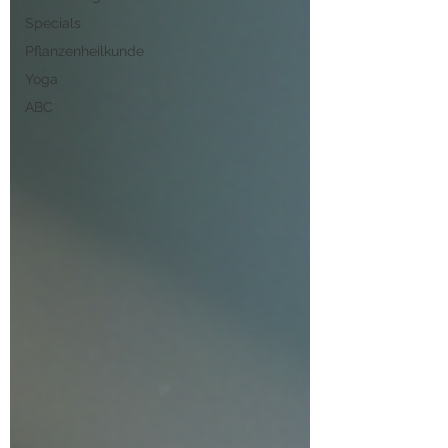
Specials
Pflanzenheilkunde
Yoga
ABC